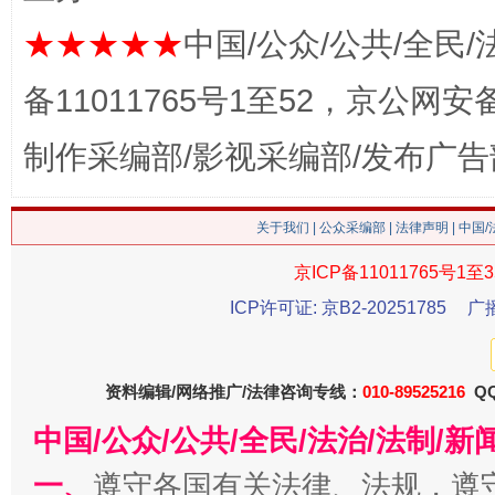
★★★★★
中国/公众/公共/全民/
这是一记警钟！
谢
备11011765号1至52，京公网安备：
制作采编部/影视采编部/发布广告
关于我们
|
公众采编部
|
法律声明
| 中国
京ICP备11011765号1至3
ICP许可证: 京B2-20251785
广
今
在谋一域中谋全局
资料编辑/网络推广/法律咨询专线：
010-89525216
QQ
中国/公众/公共/全民/法治/法制/
一、
遵守各国有关法律、法规，遵