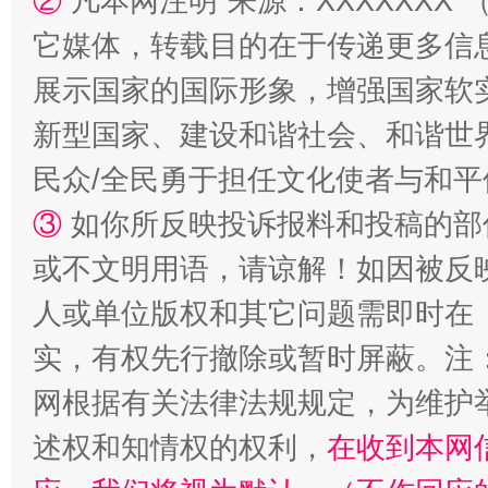
②
凡本网注明“来源：XXXXXX
它媒体，转载目的在于传递更多信
展示国家的国际形象，增强国家软
新型国家、建设和谐社会、和谐世界
漫山遍野的桃花与雪山、麦地、白藏房
除了
民众/全民勇于担任文化使者与和
③
如你所反映投诉报料和投稿的部
或不文明用语，请谅解！如因被反
人或单位版权和其它问题需即时在
实，有权先行撤除或暂时屏蔽。注
网根据有关法律法规规定，为维护
述权和知情权的权利，
在收到本网
招工难、用工荒背后