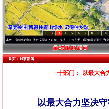
1
2
3
4
5
6
7
8
9
10
[视频]
牢记初心使命 奋进复兴征程丨宝塔山下好光景..
·[视频]
因党而生 为党而战——百年
首页
»
时事新闻
十部门： 以最大合
以最大合力坚决守