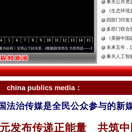
事关公共资
《生态环境
读
四部门印发
多部门联合
《美丽中国
4
5
6
7
8
9
10
11
12
13
14
15
未来五年，
宝塔山下好光景..
·[视频]
因党而生 为党而战——百年“纪”事⑧加强纪律..
·[视频]
牢记初
事关人工智
china publics media：
国法治传媒是全民公众参与的新
元发布传递正能量 共筑中