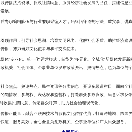
传播法治资讯、反映社情民意、服务经济社会发展为己任，搭建信息互
量发展。
专职编辑队伍与行业兼职采编人才，始终恪守遵规守法、重实事、讲真
领作用，引导社会思潮、培育文明风尚、化解社会矛盾、助推经济建设
论传播，努力当好文化使者与和平交流使者。
体“专业化、单一化”运营模式，转型为“多元化、全域化”新媒体发展新
党政机关、社会团体、企事业单位发布政策资讯、舆情热点，也为单位与
会焦点、舆论热点、民生资讯等各类信息，开设多频道栏目，面向全社
众的知情权、参与权、表达权和监督权，打造群众参政议政、民意诉求反
及时收集民情民意、传递群众呼声，助力社会治理现代化。
播正能量，融合互联网技术与影视文化传媒优势，打造跨地域、跨国界
送快速、服务高效，全心全意为党政机关、企事业单位和广大民众服务。