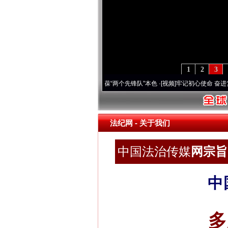
1
2
3
深刻改变雪域高原..
·[视频]
永葆“两个先锋队”本色
·[视频]
牢记初心使命 奋进复兴征程丨
法纪网
- 关于我们
中国法治传媒
网宗旨 
中
多