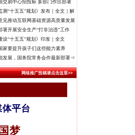
源交易中心招投标 多部门作出部署
监测“十五五”规划》发布｜全文｜解
意见推动互联网基础资源高质量发展
部署开展安全生产“打非治违”工作
建设“十五五”规划》印发｜全文
国家要提升孩子们这些能力素养
心使命 奋进复兴征程丨“转折之城”激荡..
·[视频]
牢记初心使命 奋进复兴征程丨红船起航处
能发展，国务院常务会作最新部署⇒
网络推广投稿请点击这里>>
媒体平台
国梦