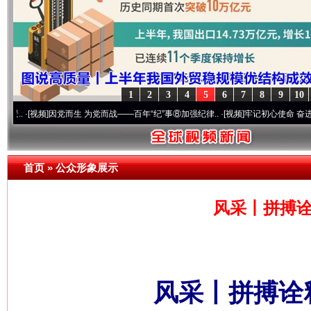
1
2
3
4
5
6
7
8
9
10
]
因党而生 为党而战——百年“纪”事⑧加强纪律..
·[视频]
牢记初心使命 奋进复兴征程丨“
首页
»
公众形象展示
风采丨拼搏诠
风采丨拼搏诠